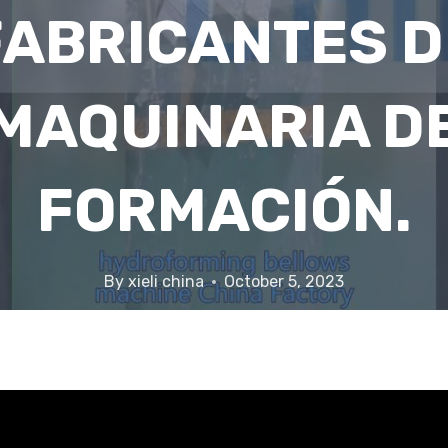
FABRICANTES D
MAQUINARIA D
FORMACIÓN.
By
xieli china
October 5, 2023