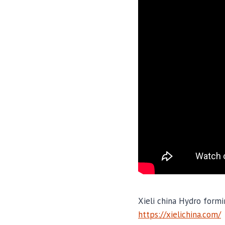
Xieli china Hydro formi
https://xielichina.com/