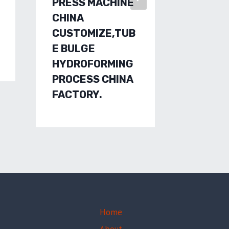
PRESS MACHINE
ACCES
CHINA
TUBO F
CUSTOMIZE,TUB
DE CO
E BULGE
HIDRÁU
HYDROFORMING
FABRI
PROCESS CHINA
DE CHI
FACTORY.
Home