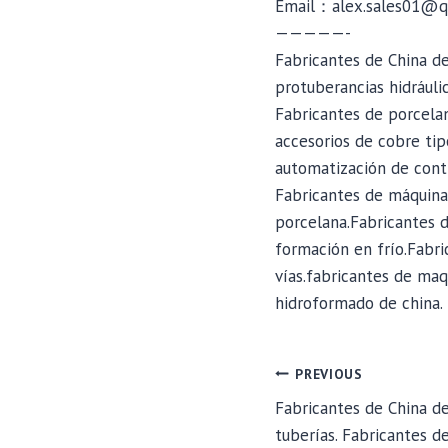
Email：alex.sales01@q
—————-
Fabricantes de China de
protuberancias hidráuli
Fabricantes de porcela
accesorios de cobre ti
automatización de contr
Fabricantes de máquina
porcelana.Fabricantes d
formación en frío.Fabri
vías.fabricantes de maq
hidroformado de china.
POST
PREVIOUS
Fabricantes de China d
tuberías. Fabricantes d