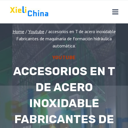
Skip
to
content
Home
/
Youtube
/
accesorios en T de acero inoxidable
Fabricantes de maquinaria de formación hidráulica
automática.
YOUTUBE
ACCESORIOS EN T
DE ACERO
INOXIDABLE
FABRICANTES DE