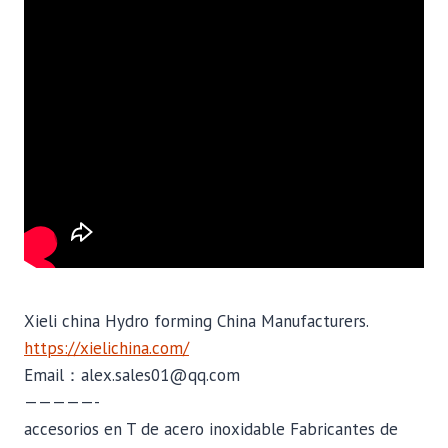
Xieli china Hydro forming China Manufacturers.
https://xielichina.com/
Email：alex.sales01@qq.com
—————-
accesorios en T de acero inoxidable Fabricantes de