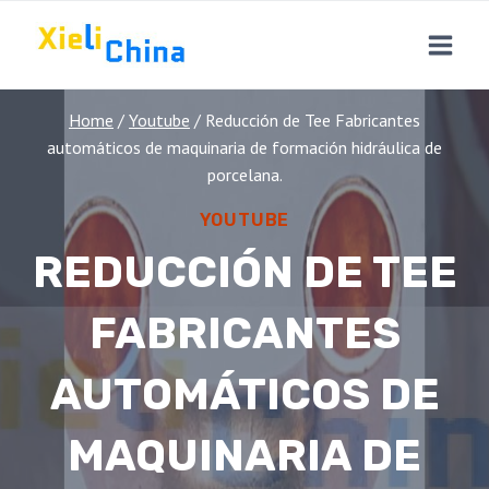
Skip
to
content
Home
/
Youtube
/
Reducción de Tee Fabricantes
automáticos de maquinaria de formación hidráulica de
porcelana.
YOUTUBE
REDUCCIÓN DE TEE
FABRICANTES
AUTOMÁTICOS DE
MAQUINARIA DE