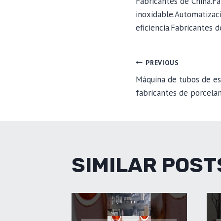
Fabricantes de China.F
inoxidable.Automatizac
eficiencia.Fabricantes 
POST
PREVIOUS
Máquina de tubos de es
fabricantes de porcelan
NAVIGA
SIMILAR POST