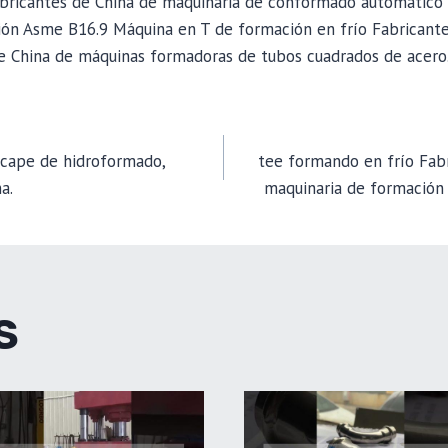
abricantes de China de maquinaria de conformado automático 
ión Asme B16.9 Máquina en T de formación en frío Fabricante
de China de máquinas formadoras de tubos cuadrados de acero
cape de hidroformado,
tee formando en frío Fab
a.
maquinaria de formación 
TION
S