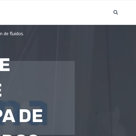
 de fluidos.
E
E
A DE