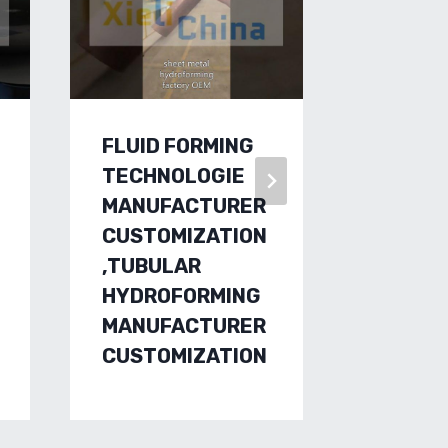
FLUID FORMING
MONTA
TECHNOLOGIE
RECTO
MANUFACTURER
MAQUIN
CUSTOMIZATION
FORMA
,TUBULAR
HIDRÁU
HYDROFORMING
AUTOM
MANUFACTURER
FABRI
CUSTOMIZATION
DE POR