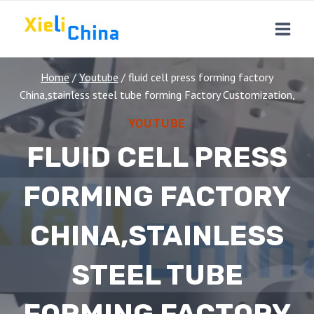
Skip
to
content
Home
/
Youtube
/
fluid cell press forming factory
China,stainless steel tube forming Factory Customization,
YOUTUBE
FLUID CELL PRESS
FORMING FACTORY
CHINA,STAINLESS
STEEL TUBE