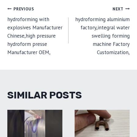
POST
PREVIOUS
NEXT
hydroforming with
hydroforming aluminium
NAVIGATION
explosives Manufacturer
factory,integral water
Chinese,high pressure
swelling forming
hydroform presse
machine Factory
Manufacturer OEM,
Customization,
SIMILAR POSTS