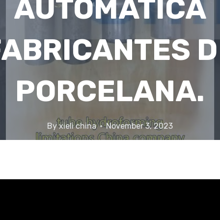
AUTOMÁTICA
FABRICANTES D
PORCELANA.
By
xieli china
November 3, 2023