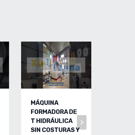
MÁQUINA
HYDRO
FORMADORA DE
WITH
T HIDRÁULICA
EXPLO
SIN COSTURAS Y
MANUF