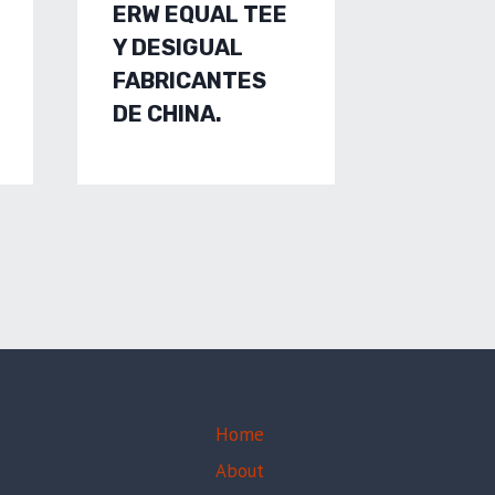
ERW EQUAL TEE
CHINES
Y DESIGUAL
PRESS
FABRICANTES
HYDRO
DE CHINA.
PRESS
MANUF
OEM,
Home
About