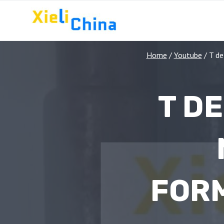
Skip
to
content
Home
/
Youtube
/
T de
T D
FOR