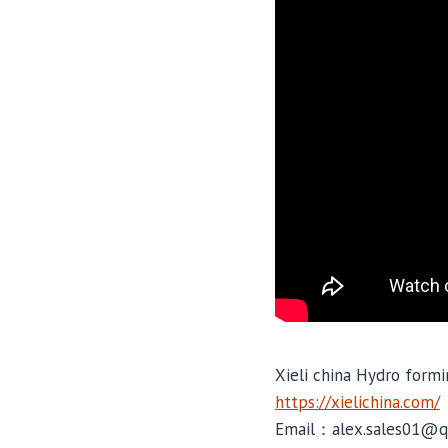
Xieli china Hydro formi
https://xielichina.com/
Email：alex.sales01@q